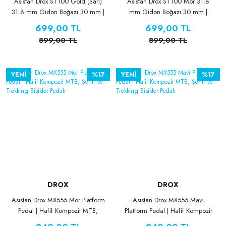
Asistan Drox ST100 Gold (Sarı)
Asistan Drox ST100 Mor 31.8
31.8 mm Gidon Boğazı 30 mm |
mm Gidon Boğazı 30 mm |
6061 Alüminyum MTB Stem
6061 Alüminyum MTB Stem
699,00 TL
699,00 TL
899,00 TL
899,00 TL
YENİ
%17
YENİ
%17
DROX
DROX
Asistan Drox MX555 Mor Platform
Asistan Drox MX555 Mavi
Pedal | Hafif Kompozit MTB,
Platform Pedal | Hafif Kompozit
Şehir ve Trekking Bisiklet Pedalı
MTB, Şehir ve Trekking Bisiklet