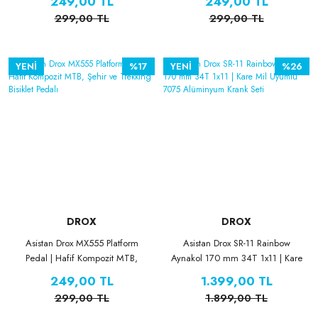
249,00 TL
249,00 TL
Pedalı
299,00 TL
299,00 TL
YENİ
%17
YENİ
%26
DROX
DROX
Asistan Drox MX555 Platform
Asistan Drox SR-11 Rainbow
Pedal | Hafif Kompozit MTB,
Aynakol 170 mm 34T 1x11 | Kare
Şehir ve Trekking Bisiklet Pedalı
Mil Uyumlu 7075 Alüminyum
249,00 TL
1.399,00 TL
Krank Seti
299,00 TL
1.899,00 TL