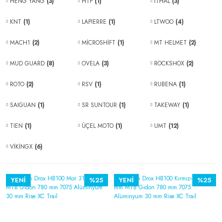
HENG YANG
(3)
HTP
(1)
İTHAL
(3)
KNT
(1)
LAPIERRE
(1)
LTWOO
(4)
MACH1
(2)
MİCROSHİFT
(1)
MT HELMET
(2)
MUD GUARD
(8)
OVELA
(3)
ROCKSHOX
(2)
ROTO
(2)
RSV
(1)
RUBENA
(1)
SAIGUAN
(1)
SR SUNTOUR
(1)
TAKEWAY
(1)
TIEN
(1)
ÜÇEL MOTO
(1)
UMT
(12)
VİKİNGX
(6)
YENİ
%25
YENİ
%25