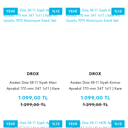
YENİ
%15
YENİ
%15
DROX
DROX
Asistan Drox SR-11 Siyah Mavi
Asistan Drox SR-11 Siyah Kırmızı
Aynakol 170 mm 34T 1x11 | Kare
Aynakol 170 mm 34T 1x11 | Kare
Mil Uyumlu 7075 Alüminyum
Mil Uyumlu 7075 Alüminyum
1.099,00 TL
1.099,00 TL
Krank Seti
Krank Seti
1.299,00 TL
1.299,00 TL
YENİ
%15
YENİ
%15