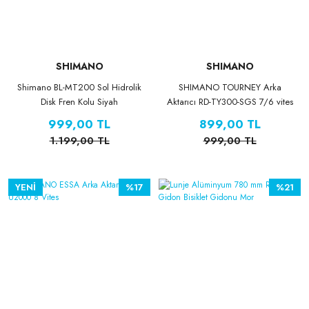
SHIMANO
SHIMANO
Shimano BL-MT200 Sol Hidrolik
SHIMANO TOURNEY Arka
Disk Fren Kolu Siyah
Aktarıcı RD-TY300-SGS 7/6 vites
999,00 TL
899,00 TL
1.199,00 TL
999,00 TL
YENİ
%17
%21