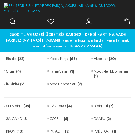
2500 TL VE ÜZERİ ÜCRETSİZ KARGO! - KREDİ KARTINA VADE
FARKSIZ 3-9 TAKSİT İMKANI! (vade farksız fiyatlardan yararlanmak
için lütfen arayınız. 0546 662 9444)
Bisiklet
(22)
Yedek Parça
(68)
Aksesuar
(20)
Giyim
(4)
Tamir/Bakım
(1)
Motosiklet Ekipmanları
(1)
İNDİRİM
(2)
Spor Ekipmanları
(2)
SHIMANO
(35)
CARRARO
(4)
BİANCHİ
(7)
SALCANO
(3)
CORELLİ
(5)
DAAFU
(2)
KRON
(10)
İMPACT
(13)
POLİSPORT
(1)