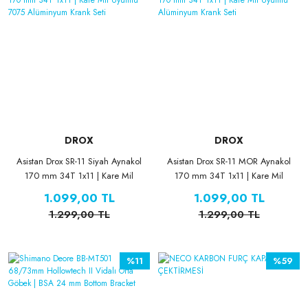
DROX
DROX
Asistan Drox SR-11 Siyah Aynakol
Asistan Drox SR-11 MOR Aynakol
170 mm 34T 1x11 | Kare Mil
170 mm 34T 1x11 | Kare Mil
Uyumlu 7075 Alüminyum Krank
Uyumlu Alüminyum Krank Seti
1.099,00 TL
1.099,00 TL
Seti
1.299,00 TL
1.299,00 TL
%11
%59