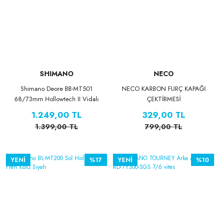
SHIMANO
NECO
Shimano Deore BB-MT501
NECO KARBON FURÇ KAPAĞI
68/73mm Hollowtech II Vidalı
ÇEKTİRMESİ
Orta Göbek | BSA 24 mm
1.249,00 TL
329,00 TL
Bottom Bracket
1.399,00 TL
799,00 TL
YENİ
%17
YENİ
%10