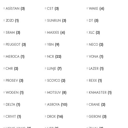
ASİSTAN
(3)
CST
(3)
WAKE
(4)
ZOZO
(1)
SUNRUN
(3)
DT
(5)
SRAM
(3)
MAXXİS
(4)
XLC
(2)
PEUGEOT
(3)
YBN
(9)
NECO
(2)
MEROCA
(1)
NCR
(22)
VONA
(1)
CMR
(2)
LUNJE
(7)
LAZER
(1)
PROSEV
(3)
SCOYCO
(2)
REXX
(1)
WOGEN
(1)
MOTSUV
(8)
KNMASTER
(1)
DELTA
(1)
ASROYA
(10)
CRANE
(2)
CRIVIT
(1)
DROX
(16)
GERONI
(3)