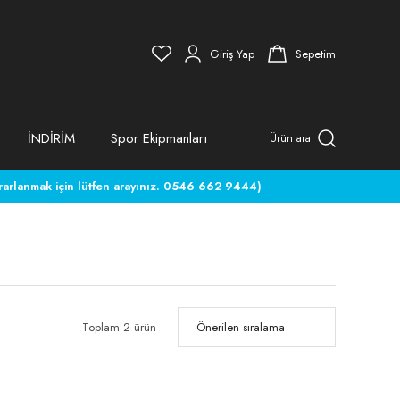
Giriş Yap
Sepetim
İNDİRİM
Spor Ekipmanları
Ürün ara
rlanmak için lütfen arayınız. 0546 662 9444)
Toplam 2 ürün