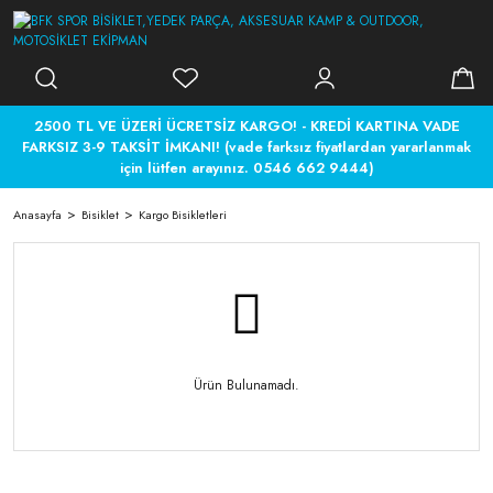
2500 TL VE ÜZERİ ÜCRETSİZ KARGO! - KREDİ KARTINA VADE
FARKSIZ 3-9 TAKSİT İMKANI! (vade farksız fiyatlardan yararlanmak
için lütfen arayınız. 0546 662 9444)
Anasayfa
Bisiklet
Kargo Bisikletleri
Ürün Bulunamadı.