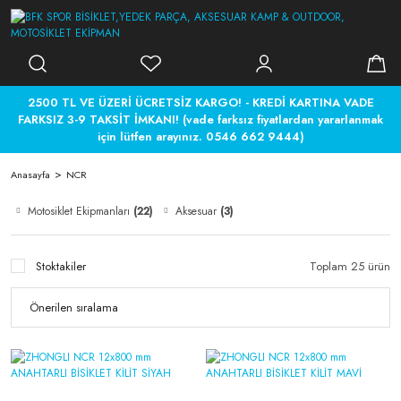
2500 TL VE ÜZERİ ÜCRETSİZ KARGO! - KREDİ KARTINA VADE
FARKSIZ 3-9 TAKSİT İMKANI! (vade farksız fiyatlardan yararlanmak
için lütfen arayınız. 0546 662 9444)
Anasayfa
NCR
Motosiklet Ekipmanları
(22)
Aksesuar
(3)
Stoktakiler
Toplam 25 ürün