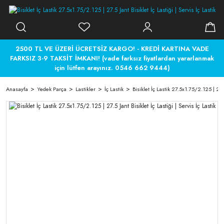
2500 TL VE ÜZERİ ÜCRETSİZ KARGO! - KREDİ KARTINA VADE
FARKSIZ 3-9 TAKSİT İMKANI! (vade farksız fiyatlardan yararlanmak
için lütfen arayınız. 0546 662 9444)
Anasayfa
Yedek Parça
Lastikler
İç Lastik
Bisiklet İç Lastik 27.5x1.75/2.125 | 27.5 