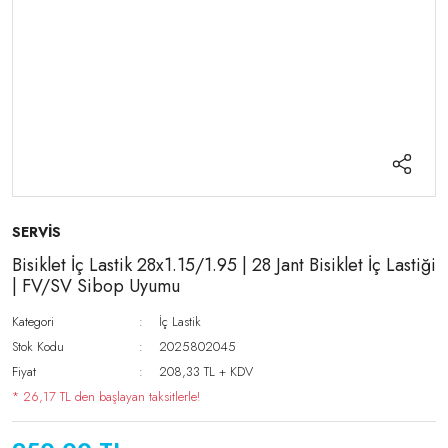
SERVİS
Bisiklet İç Lastik 28x1.15/1.95 | 28 Jant Bisiklet İç Lastiği
| FV/SV Sibop Uyumu
Kategori
İç Lastik
Stok Kodu
2025802045
Fiyat
208,33 TL + KDV
* 26,17 TL den başlayan taksitlerle!