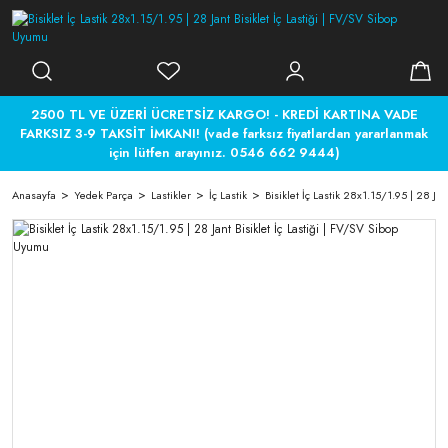
2500 TL VE ÜZERİ ÜCRETSİZ KARGO! - KREDİ KARTINA VADE
FARKSIZ 3-9 TAKSİT İMKANI! (vade farksız fiyatlardan yararlanmak
için lütfen arayınız. 0546 662 9444)
Anasayfa
Yedek Parça
Lastikler
İç Lastik
Bisiklet İç Lastik 28x1.15/1.95 | 28 Ja