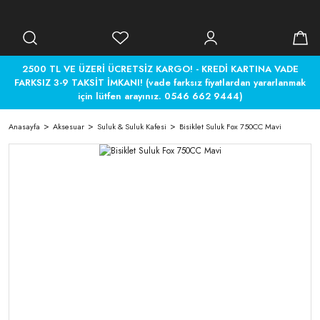
2500 TL VE ÜZERİ ÜCRETSİZ KARGO! - KREDİ KARTINA VADE
FARKSIZ 3-9 TAKSİT İMKANI! (vade farksız fiyatlardan yararlanmak
için lütfen arayınız. 0546 662 9444)
Anasayfa
Aksesuar
Suluk & Suluk Kafesi
Bisiklet Suluk Fox 750CC Mavi