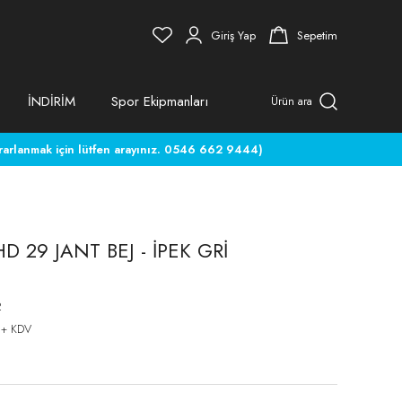
Giriş Yap
Sepetim
İNDİRİM
Spor Ekipmanları
Ürün ara
rlanmak için lütfen arayınız. 0546 662 9444)
D 29 JANT BEJ - İPEK GRİ
2
 + KDV