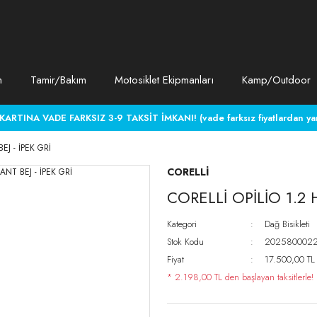
m
Tamir/Bakım
Motosiklet Ekipmanları
Kamp/Outdoor
RTINA VADE FARKSIZ 3-9 TAKSİT İMKANI! (vade farksız fiyatlardan yara
EJ - İPEK GRİ
CORELLİ
CORELLİ OPİLİO 1.2 H
Kategori
Dağ Bisikleti
Stok Kodu
202580002
Fiyat
17.500,00 TL
* 2.198,00 TL den başlayan taksitlerle!