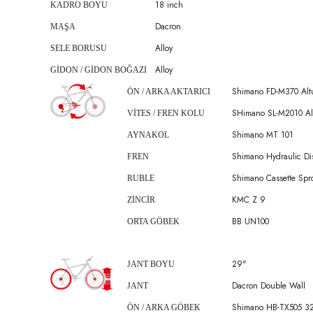
18 inch
KADRO BOYU
Dacron
MAŞA
Alloy
SELE BORUSU
Alloy
GİDON / GİDON BOĞAZI
Shimano FD-M370 Alt
ÖN / ARKA AKTARICI
SHimano SL-M2010 Alt
VİTES / FREN KOLU
Shimano MT 101
AYNAKOL
Shimano Hydraulic Di
FREN
Shimano Cassette Spr
RUBLE
KMC Z 9
ZİNCİR
BB UN100
ORTA GÖBEK
29"
JANT BOYU
Dacron Double Wall
JANT
Shimano HB-TX505 32
ÖN / ARKA GÖBEK