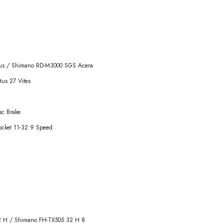
us / Shimano RD-M3000 SGS Acera
us 27 Vites
sc Brake
ocket 11-32 9 Speed
 H / Shimano FH-TX505 32 H 8