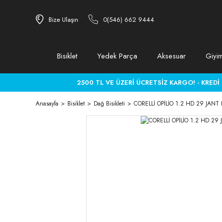
Bize Ulaşın
0(546) 662 9444
Bisiklet
Yedek Parça
Aksesuar
Giyi
2500 TL VE ÜZERİ ÜCRETSİZ KARGO! - KREDİ KA
Anasayfa
Bisiklet
Dağ Bisikleti
CORELLİ OPİLİO 1.2 HD 29 JANT B