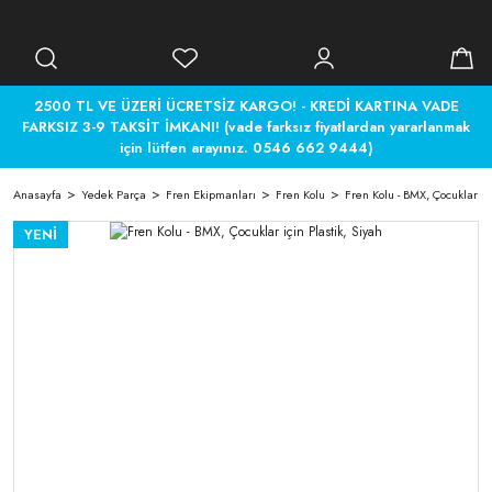
2500 TL VE ÜZERİ ÜCRETSİZ KARGO! - KREDİ KARTINA VADE
FARKSIZ 3-9 TAKSİT İMKANI! (vade farksız fiyatlardan yararlanmak
için lütfen arayınız. 0546 662 9444)
Anasayfa
Yedek Parça
Fren Ekipmanları
Fren Kolu
Fren Kolu - BMX, Çocuklar içi
YENİ