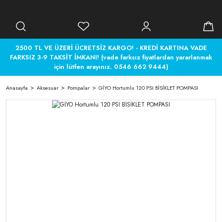
2500 TL VE ÜZERİ ÜCRETSİZ KARGO! - KREDİ KARTINA VADE
FARKSIZ 3-9 TAKSİT İMKANI! (vade farksız fiyatlardan yararlanmak
için lütfen arayınız. 0546 662 9444)
Anasayfa
Aksesuar
Pompalar
GİYO Hortumlu 120 PSI BİSİKLET POMPASI