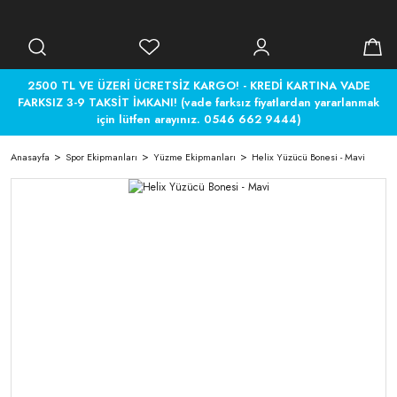
2500 TL VE ÜZERİ ÜCRETSİZ KARGO! - KREDİ KARTINA VADE
FARKSIZ 3-9 TAKSİT İMKANI! (vade farksız fiyatlardan yararlanmak
için lütfen arayınız. 0546 662 9444)
Anasayfa
Spor Ekipmanları
Yüzme Ekipmanları
Helix Yüzücü Bonesi - Mavi