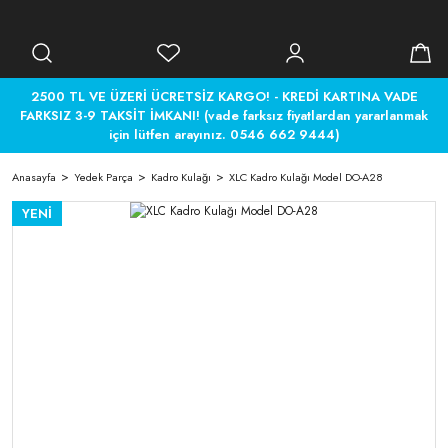
2500 TL VE ÜZERİ ÜCRETSİZ KARGO! - KREDİ KARTINA VADE
FARKSIZ 3-9 TAKSİT İMKANI! (vade farksız fiyatlardan yararlanmak
için lütfen arayınız. 0546 662 9444)
Anasayfa
Yedek Parça
Kadro Kulağı
XLC Kadro Kulağı Model DO-A28
YENİ