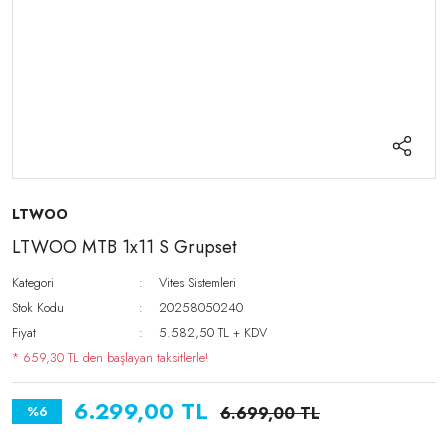
LTWOO
LTWOO MTB 1x11 S Grupset
Kategori
Vites Sistemleri
Stok Kodu
20258050240
Fiyat
5.582,50 TL + KDV
* 659,30 TL den başlayan taksitlerle!
6.299,00 TL
%6
6.699,00 TL