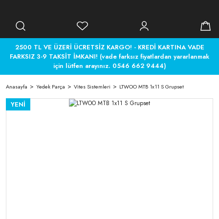
2500 TL VE ÜZERİ ÜCRETSİZ KARGO! - KREDİ KARTINA VADE
FARKSIZ 3-9 TAKSİT İMKANI! (vade farksız fiyatlardan yararlanmak
için lütfen arayınız. 0546 662 9444)
Anasayfa
Yedek Parça
Vites Sistemleri
LTWOO MTB 1x11 S Grupset
YENİ