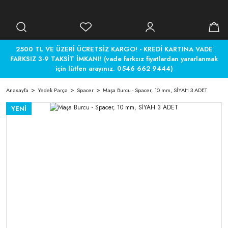
2500 TL VE ÜZERİ ÜCRETSİZ KARGO! - KREDİ KARTINA VADE
FARKSIZ 3-9 TAKSİT İMKANI! (vade farksız fiyatlardan yararlanmak
için lütfen arayınız. 0546 662 9444)
Anasayfa
Yedek Parça
Spacer
Maşa Burcu - Spacer, 10 mm, SİYAH 3 ADET
YENİ