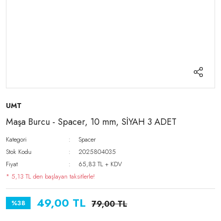
UMT
Maşa Burcu - Spacer, 10 mm, SİYAH 3 ADET
Kategori
Spacer
Stok Kodu
2025804035
Fiyat
65,83 TL + KDV
* 5,13 TL den başlayan taksitlerle!
49,00 TL
%38
79,00 TL