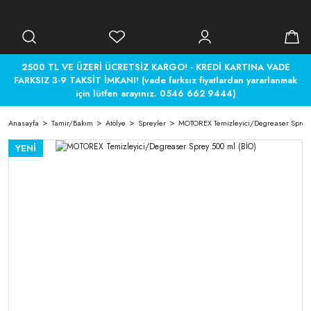
2500 TL VE ÜZERİ ÜCRETSİZ KARGO! - KREDİ KARTINA VADE
FARKSIZ 3-9 TAKSİT İMKANI! (vade farksız fiyatlardan yararlanmak
için lütfen arayınız. 0546 662 9444)
Anasayfa
Tamir/Bakım
Atölye
Spreyler
MOTOREX Temizleyici/Degreaser Sprey 
YENİ