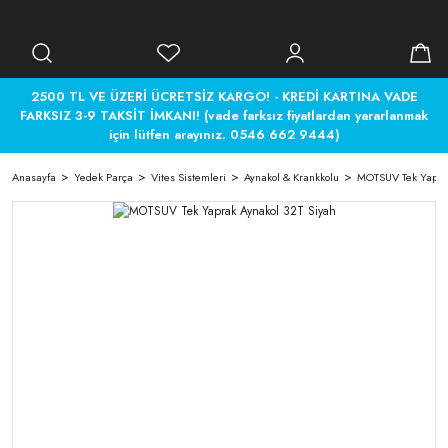
2500 TL VE ÜZERİ ÜCRETSİZ KARGO! - KREDİ KARTINA VADE
FARKSIZ 3-9 TAKSİT İMKANI! (vade farksız fiyatlardan yararlanmak
için lütfen arayınız. 0546 662 9444)
Anasayfa
Yedek Parça
Vites Sistemleri
Aynakol & Krankkolu
MOTSUV Tek Yaprak