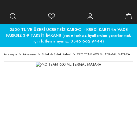
2500 TL VE ÜZERİ ÜCRETSİZ KARGO! - KREDİ KARTINA VADE
FARKSIZ 3-9 TAKSİT İMKANI! (vade farksız fiyatlardan yararlanmak
için lütfen arayınız. 0546 662 9444)
Anasayfa
Aksesuar
Suluk & Suluk Kafesi
PRO TEAM 600 ML TERMAL MATARA