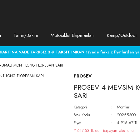
m
Tamir/Bakım
Motosiklet Ekipmanları
Kamp/Outdoor
RTINA VADE FARKSIZ 3-9 TAKSİT İMKANI! (vade farksız fiyatlardan yara
RUMALI MONT LONG FLORESAN SARI
PROSEV
PROSEV 4 MEVSİM 
SARI
Kategori
Montlar
Stok Kodu
20255300
Fiyat
4.916,67 TL
* 617,53 TL den başlayan taksitlerle!