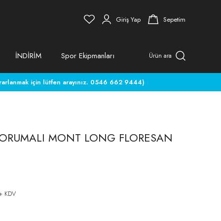
Giriş Yap
Sepetim
İNDİRİM
Spor Ekipmanları
Ürün ara
rlanmak için lütfen arayınız. 0546 662 9444)
KORUMALI MONT LONG FLORESAN
 + KDV