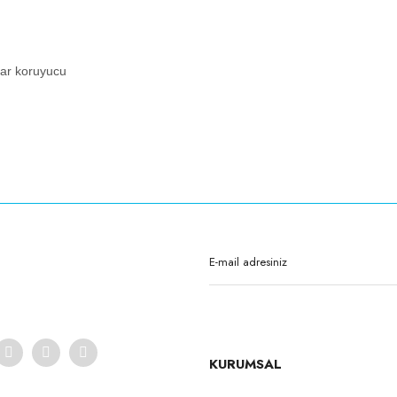
zgar koruyucu
Bu ürüne ilk yorumu siz yapın!
Yorum Yaz
KURUMSAL