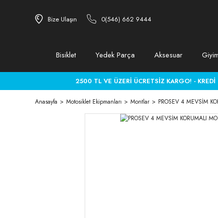
Bize Ulaşın
0(546) 662 9444
Bisiklet
Yedek Parça
Aksesuar
Giyi
2500 TL VE ÜZERİ ÜCRETSİZ KARGO! - KREDİ KA
Anasayfa
Motosiklet Ekipmanları
Montlar
PROSEV 4 MEVSİM KO