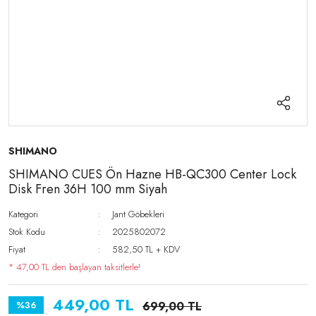
SHIMANO
SHIMANO CUES Ön Hazne HB-QC300 Center Lock
Disk Fren 36H 100 mm Siyah
Kategori
Jant Göbekleri
Stok Kodu
2025802072
Fiyat
582,50 TL + KDV
* 47,00 TL den başlayan taksitlerle!
449,00 TL
%36
699,00 TL