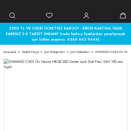
2500 TL VE ÜZERİ ÜCRETSİZ KARGO! - KREDİ KARTINA VADE
FARKSIZ 3-9 TAKSİT İMKANI! (vade farksız fiyatlardan yararlanmak
için lütfen arayınız. 0546 662 9444)
Anasayfa
Yedek Parça
Jant Bileşenleri
Jant Göbekleri
SHIMANO CUES Ön Hazne 