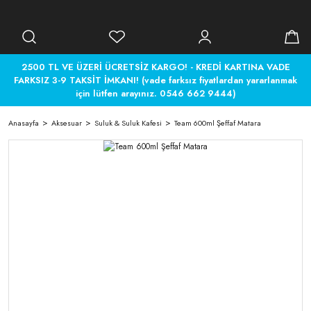
2500 TL VE ÜZERİ ÜCRETSİZ KARGO! - KREDİ KARTINA VADE
FARKSIZ 3-9 TAKSİT İMKANI! (vade farksız fiyatlardan yararlanmak
için lütfen arayınız. 0546 662 9444)
Anasayfa
Aksesuar
Suluk & Suluk Kafesi
Team 600ml Şeffaf Matara