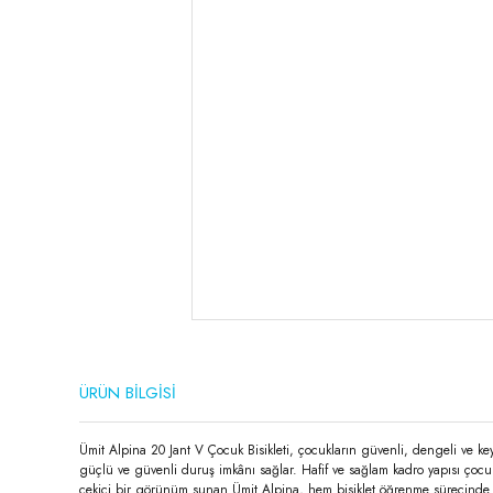
ÜRÜN BİLGİSİ
Ümit Alpina 20 Jant V Çocuk Bisikleti, çocukların güvenli, dengeli ve key
güçlü ve güvenli duruş imkânı sağlar. Hafif ve sağlam kadro yapısı çocukl
çekici bir görünüm sunan Ümit Alpina, hem bisiklet öğrenme sürecinde h