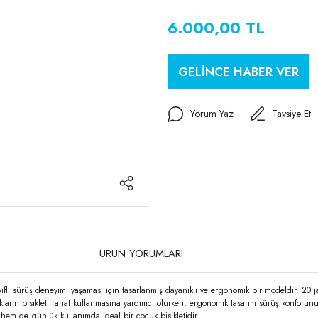
6.000,00 TL
GELİNCE HABER VER
Yorum Yaz
Tavsiye Et
ÜRÜN YORUMLARI
ifli sürüş deneyimi yaşaması için tasarlanmış dayanıklı ve ergonomik bir modeldir. 20 j
arın bisikleti rahat kullanmasına yardımcı olurken, ergonomik tasarım sürüş konforunu a
em de günlük kullanımda ideal bir çocuk bisikletidir.