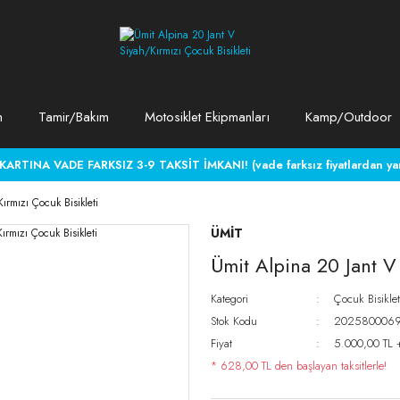
m
Tamir/Bakım
Motosiklet Ekipmanları
Kamp/Outdoor
RTINA VADE FARKSIZ 3-9 TAKSİT İMKANI! (vade farksız fiyatlardan yara
ırmızı Çocuk Bisikleti
ÜMİT
Ümit Alpina 20 Jant V 
Kategori
Çocuk Bisiklet
Stok Kodu
202580006
Fiyat
5.000,00 TL 
* 628,00 TL den başlayan taksitlerle!