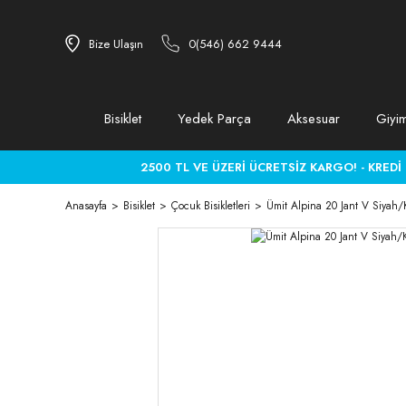
Bize Ulaşın
0(546) 662 9444
Bisiklet
Yedek Parça
Aksesuar
Giyi
2500 TL VE ÜZERİ ÜCRETSİZ KARGO! - KREDİ KA
Anasayfa
Bisiklet
Çocuk Bisikletleri
Ümit Alpina 20 Jant V Siyah/K