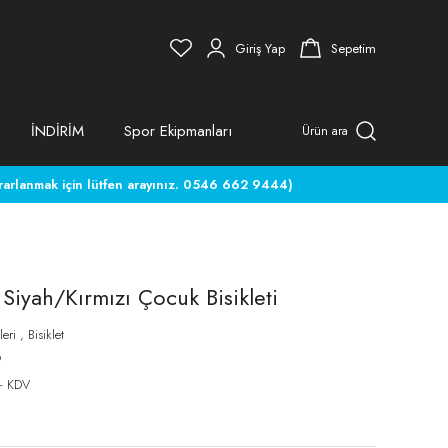
Giriş Yap
Sepetim
İNDİRİM
Spor Ekipmanları
Ürün ara
rlanmak için lütfen arayınız. 0546 662 9444)
Siyah/Kırmızı Çocuk Bisikleti
leri
,
Bisiklet
9
+ KDV