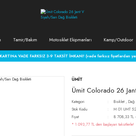
m
Tamir/Bakım
Motosiklet Ekipmanları
Kamp/Outdoor
RTINA VADE FARKSIZ 3-9 TAKSİT İMKANI! (vade farksız fiyatlardan yara
ÜMİT
Ümit Colorado 26 Jant
Kategori
Bisiklet
,
Dağ B
Stok Kodu
M 01 UMT 52
Fiyat
8.708,33 TL 
* 1.093,77 TL den başlayan taksitlerle!