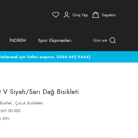
Giriş Yap
Sepetim
İNDİRİM
Spor Ekipmanları
Ürün ara
rlanmak için lütfen arayınız. 0546 662 9444)
 V Siyah/Sarı Dağ Bisikleti
isikleti
,
Çocuk Bisikletleri
601 00 000
+ KDV