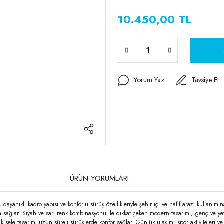
10.450,00 TL
Yorum Yaz
Tavsiye Et
ÜRÜN YORUMLARI
mı, dayanıklı kadro yapısı ve konforlu sürüş özellikleriyle şehir içi ve hafif arazi kullan
nım sağlar. Siyah ve sarı renk kombinasyonu ile dikkat çeken modern tasarımı, genç ve ye
 sele tasarımı uzun süreli sürüşlerde konfor sağlar. Günlük ulaşım, spor aktiviteleri ve