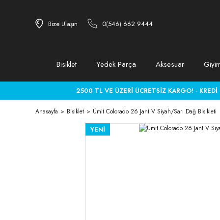
Bize Ulaşın
0(546) 662 9444
Bisiklet
Yedek Parça
Aksesuar
Giyi
2500 TL VE ÜZERİ ÜCRETSİZ KARGO! - KREDİ KA
Anasayfa
Bisiklet
Ümit Colorado 26 Jant V Siyah/Sarı Dağ Bisikleti
YENİ