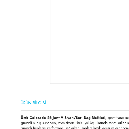
ÜRÜN BİLGİSİ
Ümit Colorado 26 Jant V Siyah/Sarı Dağ Bisikleti
, sportif tasarı
güvenli sürüş sunarken, vites sistemi farklı yol koşullarında rahat kulla
güvenli frenleme performansı sağlarken, sağlam lastik yapısı ve ergonomik