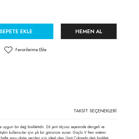
SEPETE EKLE
HEMEN AL
TAKSİT SEÇENEKLERİ
ımına uygun bir dağ bisikletidir. 26 jant ölçüsü sayesinde dengeli ve
tişkin kullanıcılar için şık bir görünüm sunar. Güçlü V fren sistemi
 hafta sonu doğa gezileri için ideal olan Ümit Colorado dağ bisikleti,