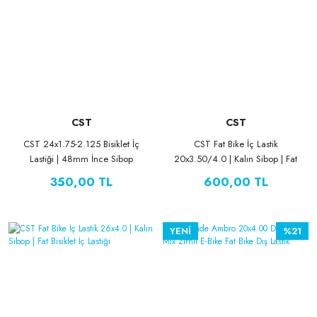
CST
CST
CST 24x1.75-2.125 Bisiklet İç
CST Fat Bike İç Lastik
Lastiği | 48mm İnce Sibop
20x3.50/4.0 | Kalın Sibop | Fat
(Presta) | 24 Jant
Bisiklet İç Lastiği
350,00 TL
600,00 TL
YENİ
%21