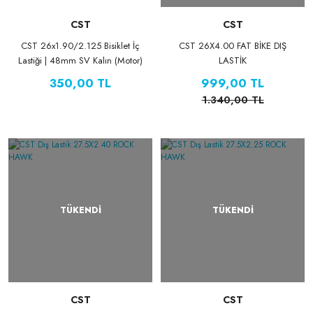
CST
CST
CST 26x1.90/2.125 Bisiklet İç
CST 26X4.00 FAT BİKE DIŞ
Lastiği | 48mm SV Kalın (Motor)
LASTİK
Sibop | MTB ve Şehir Bisikleti
350,00 TL
999,00 TL
1.340,00 TL
TÜKENDİ
TÜKENDİ
CST
CST