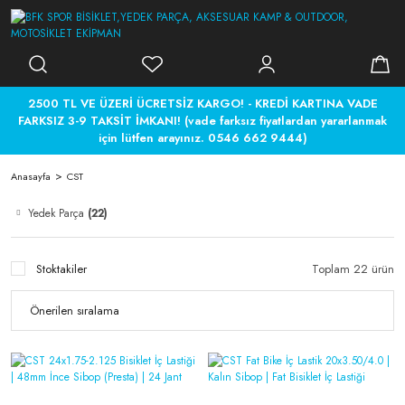
2500 TL VE ÜZERİ ÜCRETSİZ KARGO! - KREDİ KARTINA VADE
FARKSIZ 3-9 TAKSİT İMKANI! (vade farksız fiyatlardan yararlanmak
için lütfen arayınız. 0546 662 9444)
Anasayfa
CST
Yedek Parça
(22)
Stoktakiler
Toplam 22 ürün