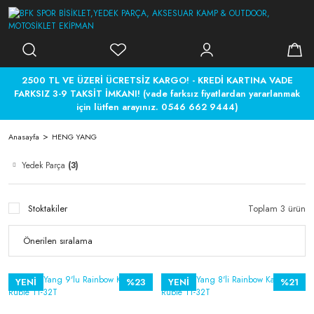
2500 TL VE ÜZERİ ÜCRETSİZ KARGO! - KREDİ KARTINA VADE
FARKSIZ 3-9 TAKSİT İMKANI! (vade farksız fiyatlardan yararlanmak
için lütfen arayınız. 0546 662 9444)
Anasayfa
HENG YANG
Yedek Parça
(3)
Stoktakiler
Toplam 3 ürün
YENİ
%23
YENİ
%21