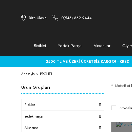
Bize Ulaşın
0(546) 662 9444
Bisiklet
Yedek Parça
Aksesuar
Giyi
2500 TL VE ÜZERİ ÜCRETSİZ KARGO! - KREDİ KA
Anasayfa
PROHEL
Motosiklet
Ürün Grupları
Bisiklet
Stoktaki
Yedek Parça
Aksesuar