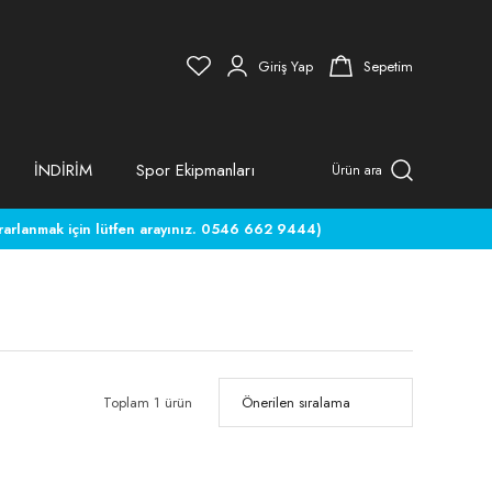
Giriş Yap
Sepetim
İNDİRİM
Spor Ekipmanları
Ürün ara
rlanmak için lütfen arayınız. 0546 662 9444)
Toplam 1 ürün