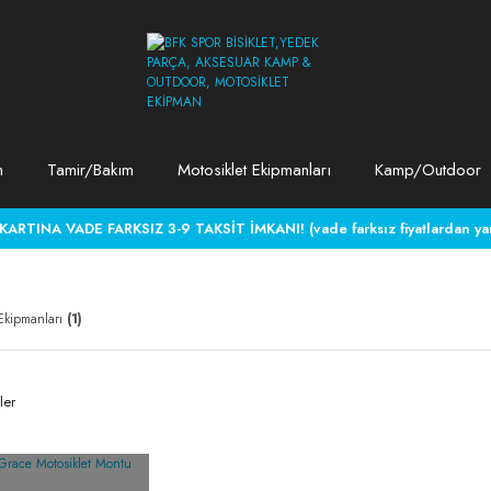
m
Tamir/Bakım
Motosiklet Ekipmanları
Kamp/Outdoor
RTINA VADE FARKSIZ 3-9 TAKSİT İMKANI! (vade farksız fiyatlardan yara
 Ekipmanları
(1)
ler