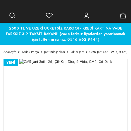
2500 TL VE ÜZERİ ÜCRETSİZ KARGO! - KREDİ KARTINA VADE
FARKSIZ 3-9 TAKSİT İMKANI! (vade farksız fiyatlardan yararlanmak
için lütfen arayınız. 0546 662 9444)
Anasayfa
Yedek Parça
Jant Bileşenleri
Takım Jant
CMR Jant Seti - 26, Çift Kat, 
YENİ