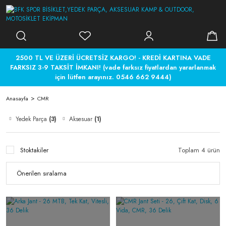
2500 TL VE ÜZERİ ÜCRETSİZ KARGO! - KREDİ KARTINA VADE
FARKSIZ 3-9 TAKSİT İMKANI! (vade farksız fiyatlardan yararlanmak
için lütfen arayınız. 0546 662 9444)
Anasayfa
CMR
Yedek Parça
(3)
Aksesuar
(1)
Stoktakiler
Toplam 4 ürün